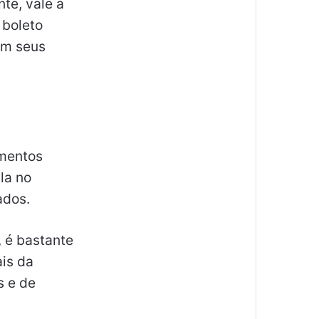
te, vale a
 boleto
em seus
umentos
la no
mados.
, é bastante
ais da
s e de