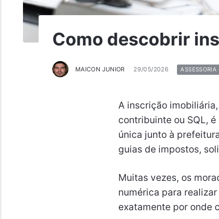
Como descobrir insc
MAICON JUNIOR
29/05/2026
ASSESSORIA 
A inscrição imobiliár
contribuinte ou SQL, é 
única junto à prefeitu
guias de impostos, sol
Muitas vezes, os mora
numérica para realiza
exatamente por onde c