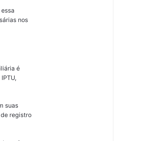
 essa
sárias nos
liária é
 IPTU,
em suas
de registro