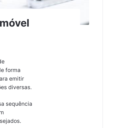
imóvel
de
 de forma
ara emitir
ões diversas.
sa sequência
em
esejados.