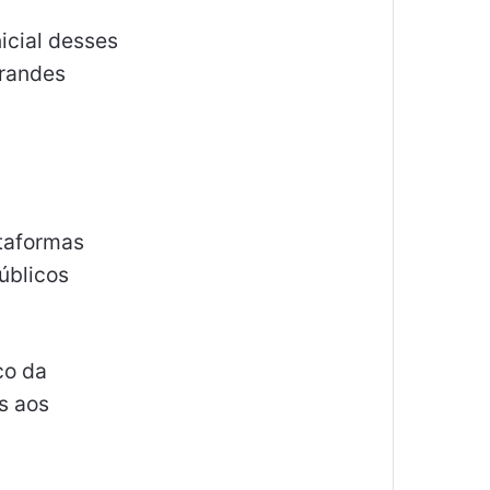
nicial desses
grandes
ataformas
públicos
co da
s aos