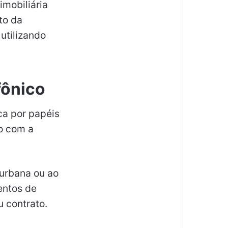
imobiliária
to da
utilizando
fônico
ca por papéis
to com a
 urbana ou ao
entos de
u contrato.