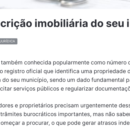
rição imobiliária do seu 
JURÍDICA
ia, também conhecida popularmente como número 
o registro oficial que identifica uma propriedade
ra do seu município, sendo um dado fundamental p
icitar serviços públicos e regularizar documentaç
dores e proprietários precisam urgentemente des
r trâmites burocráticos importantes, mas não sab
omeçar a procurar, o que pode gerar atrasos ind