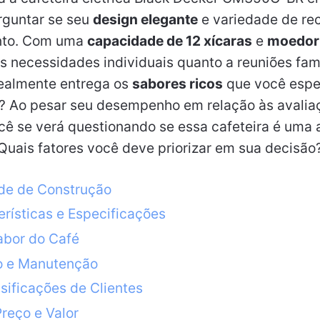
rguntar se seu
design elegante
e variedade de re
ento. Com uma
capacidade de 12 xícaras
e
moedor
s necessidades individuais quanto a reuniões fami
realmente entrega os
sabores ricos
que você espe
e? Ao pesar seu desempenho em relação às avalia
ocê se verá questionando se essa cafeteira é uma 
 Quais fatores você deve priorizar em sua decisão
de de Construção
erísticas e Especificações
bor do Café
o e Manutenção
sificações de Clientes
reço e Valor