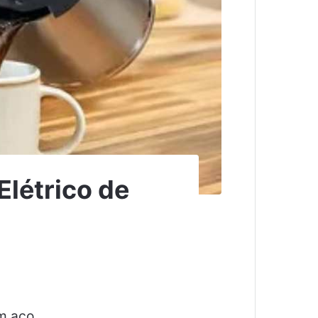
létrico de
m aço