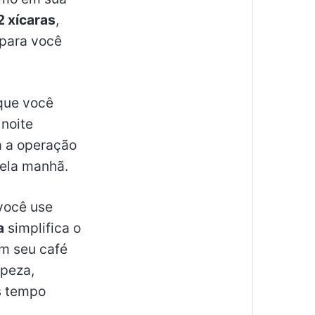
2 xícaras
,
 para você
 que você
 noite
na a operação
pela manhã.
 você use
a
simplifica o
 seu café
mpeza,
s tempo