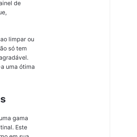
ainel de
ue,
ao limpar ou
ão só tem
agradável.
-a uma ótima
es
 uma gama
inal. Este
timo em sua