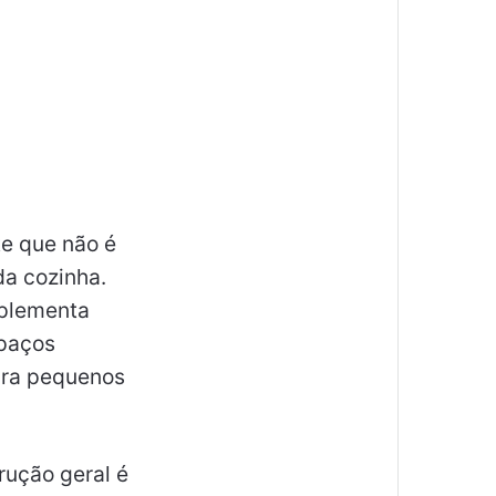
te que não é
da cozinha.
plementa
spaços
para pequenos
rução geral é