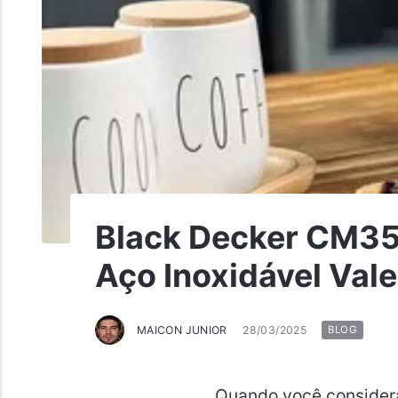
Black Decker CM350
Aço Inoxidável Vale
MAICON JUNIOR
28/03/2025
BLOG
Quando você considera