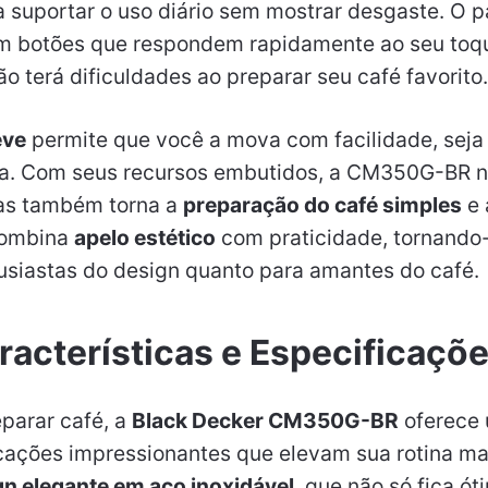
a suportar o uso diário sem mostrar desgaste. O p
 com botões que respondem rapidamente ao seu toq
o terá dificuldades ao preparar seu café favorito.
eve
permite que você a mova com facilidade, seja 
ha. Com seus recursos embutidos, a CM350G-BR n
as também torna a
preparação do café simples
e 
combina
apelo estético
com praticidade, tornando
usiastas do design quanto para amantes do café.
racterísticas e Especificaçõ
parar café, a
Black Decker CM350G-BR
oferece
cações impressionantes que elevam sua rotina mat
gn elegante em aço inoxidável
, que não só fica ó