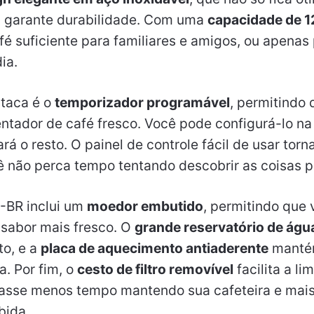
garante durabilidade. Com uma
capacidade de 1
é suficiente para familiares e amigos, ou apenas
ia.
taca é o
temporizador programável
, permitindo
tador de café fresco. Você pode configurá-lo na
ará o resto. O painel de controle fácil de usar tor
cê não perca tempo tentando descobrir as coisas 
-BR inclui um
moedor embutido
, permitindo que
 sabor mais fresco. O
grande reservatório de águ
o, e a
placa de aquecimento antiaderente
mantém
a. Por fim, o
cesto de filtro removível
facilita a li
passe menos tempo mantendo sua cafeteira e mai
bida.