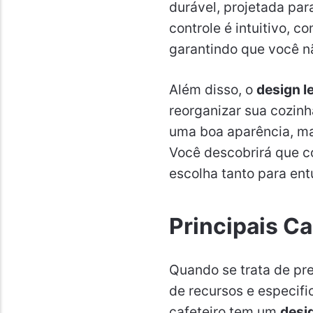
durável, projetada par
controle é intuitivo,
garantindo que você nã
Além disso, o
design l
reorganizar sua cozin
uma boa aparência, m
Você descobrirá que 
escolha tanto para ent
Principais Ca
Quando se trata de pre
de recursos e especifi
cafeteiro tem um
desi