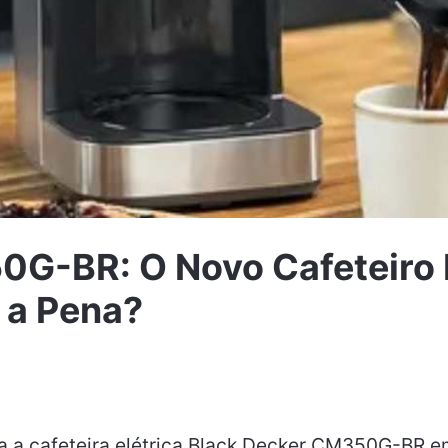
G-BR: O Novo Cafeteiro E
 a Pena?
 a cafeteira elétrica Black Decker CM350G-BR e