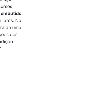
cursos
 embutido
,
liares. No
ra de uma
ções dos
adição
?