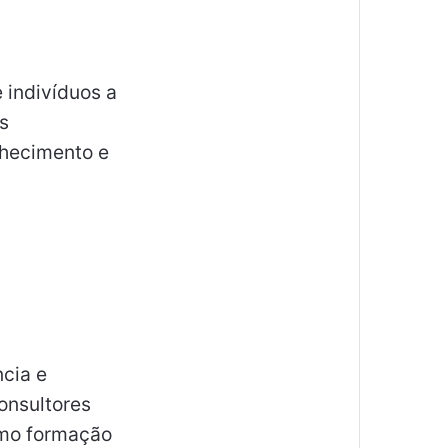
 indivíduos a
s
nhecimento e
ncia e
onsultores
omo formação