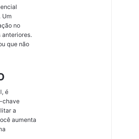
sencial
s. Um
ação no
anteriores.
ou que não
O
l, é
s-chave
itar a
você aumenta
ma