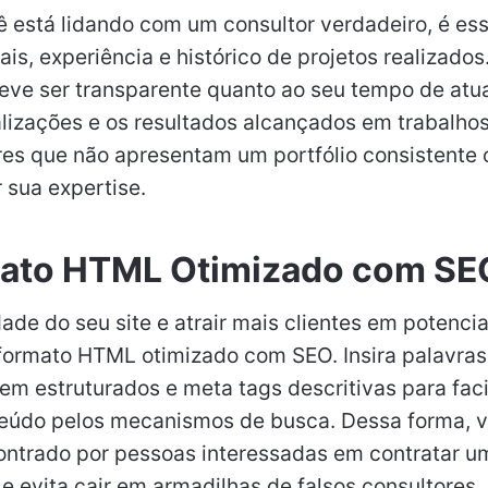
cê está lidando com um consultor verdadeiro, é es
ais, experiência e histórico de projetos realizado
deve ser transparente quanto ao seu tempo de atu
izações e os resultados alcançados em trabalhos 
res que não apresentam um portfólio consistente 
sua expertise.
rmato HTML Otimizado com SE
idade do seu site e atrair mais clientes em potencia
o formato HTML otimizado com SEO. Insira palavra
em estruturados e meta tags descritivas para facil
teúdo pelos mecanismos de busca. Dessa forma, 
ontrado por pessoas interessadas em contratar u
 e evita cair em armadilhas de falsos consultores.