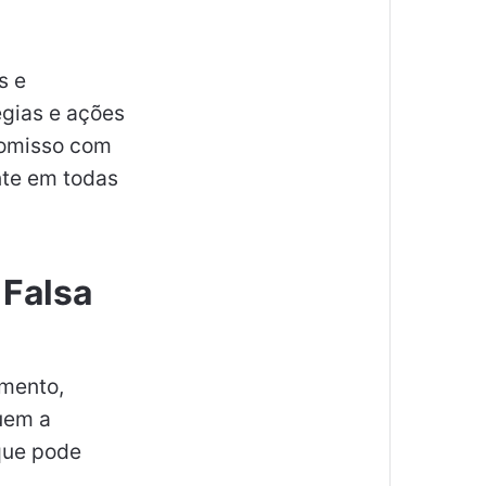
s e
égias e ações
romisso com
nte em todas
 Falsa
imento,
suem a
 que pode