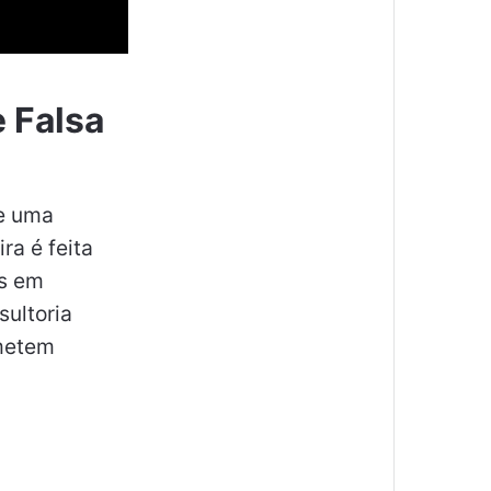
e Falsa
re uma
ra é feita
os em
sultoria
ometem