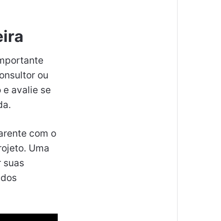
ira
importante
onsultor ou
 e avalie se
da.
arente com o
projeto. Uma
r suas
ados