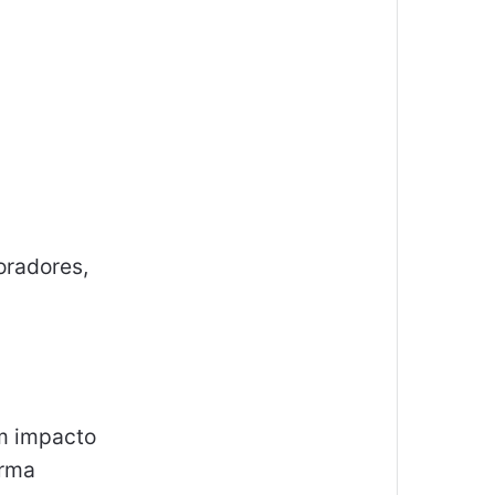
oradores,
um impacto
orma