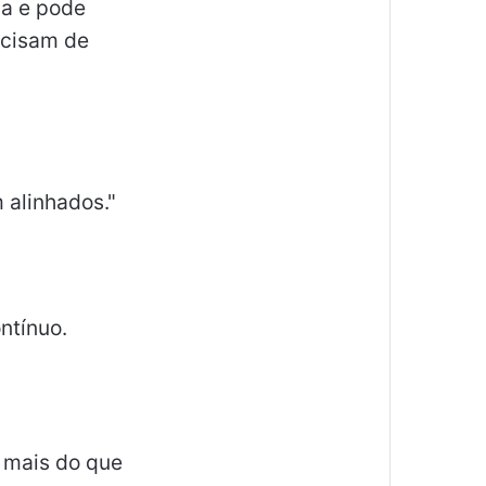
ia e pode
ecisam de
 alinhados."
ntínuo.
o mais do que