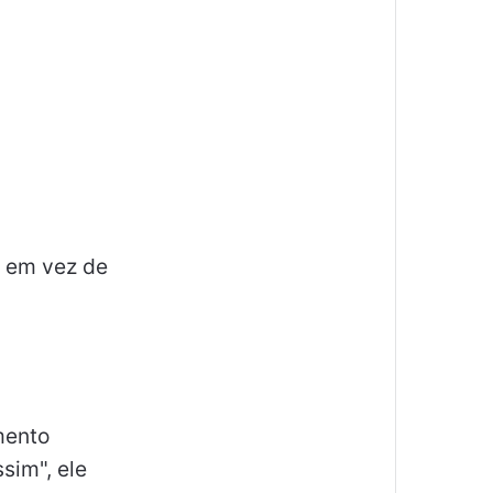
 em vez de
mento
sim", ele