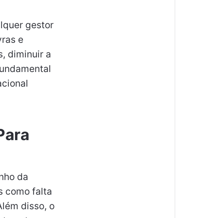
lquer gestor
vras e
 diminuir a
 fundamental
acional
Para
nho da
s como falta
Além disso, o