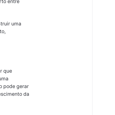
rto entre
truir uma
to,
er que
 uma
o pode gerar
rescimento da