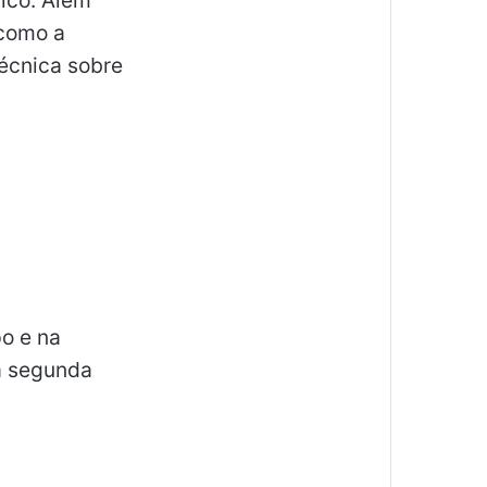
ico. Além
 como a
écnica sobre
po e na
a segunda