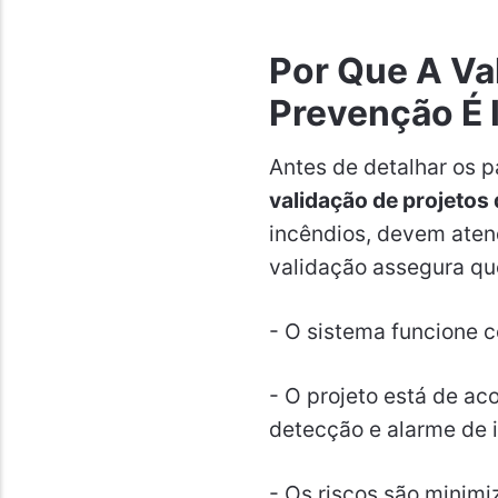
Por Que A Va
Prevenção É 
Antes de detalhar os 
validação de projetos
incêndios, devem atend
validação assegura qu
- O sistema funcione 
- O projeto está de a
detecção e alarme de i
- Os riscos são minim