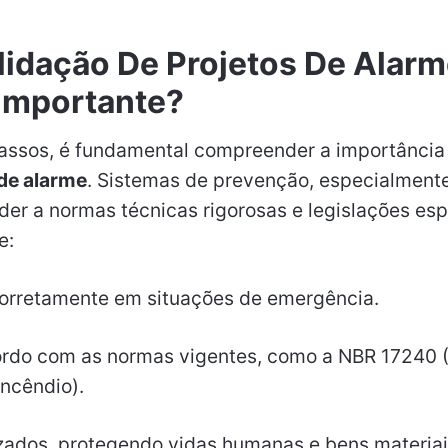
lidação De Projetos De Alarm
Importante?
passos, é fundamental compreender a importância
 de alarme
. Sistemas de prevenção, especialment
er a normas técnicas rigorosas e legislações esp
e:
corretamente em situações de emergência.
cordo com as normas vigentes, como a NBR 17240 
ncêndio).
izados, protegendo vidas humanas e bens materiai