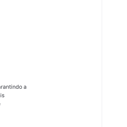
,
arantindo a
is
e