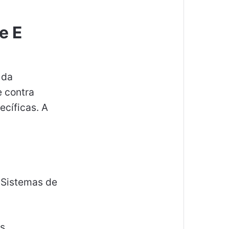
e E
 da
e contra
ecíficas. A
(Sistemas de
s.