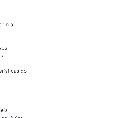
 com a
ivos
s.
erísticas do
leis