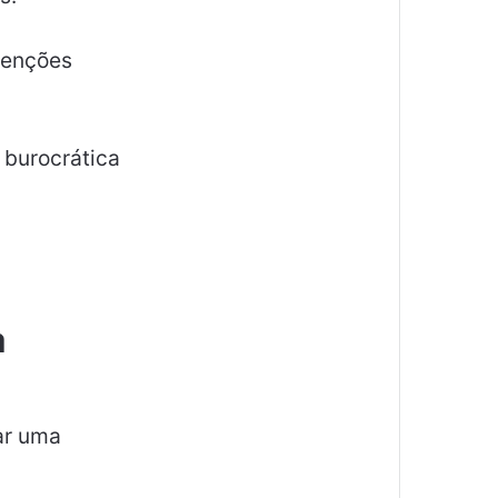
tenções
 burocrática
a
ar uma