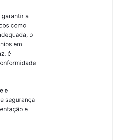
garantir a
iscos como
 adequada, o
ônios em
z, é
conformidade
e e
 de segurança
mentação e