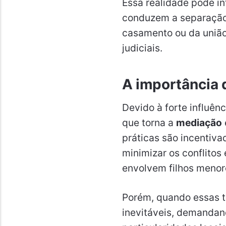
Essa realidade pode i
conduzem a separação, 
casamento ou da união
judiciais.
A importância 
Devido à forte influênc
que torna a
mediação
práticas são incentiva
minimizar os conflito
envolvem filhos menor
Porém, quando essas te
inevitáveis, demandand