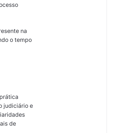
rocesso
resente na
ando o tempo
prática
 judiciário e
iaridades
ais de