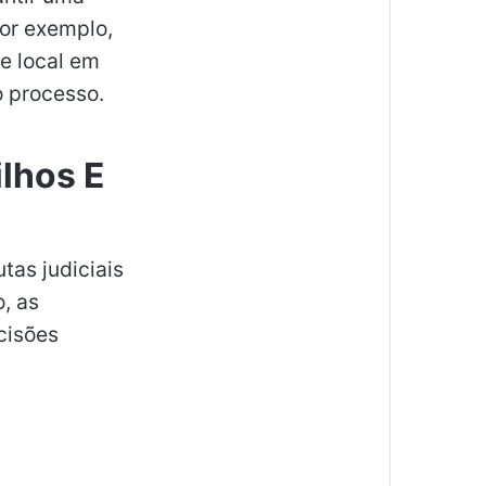
por exemplo,
e local em
o processo.
lhos E
tas judiciais
, as
cisões