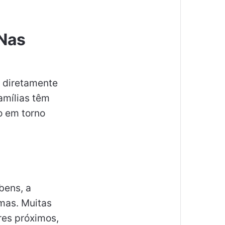
 Nas
 diretamente
amílias têm
so em torno
bens, a
mas. Muitas
res próximos,