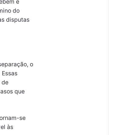
cebem e
mino do
as disputas
 separação, o
. Essas
a de
casos que
 tornam-se
el às