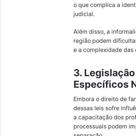
o que complica a ident
judicial.
Além disso, a informal
região podem dificult
e a complexidade das d
3. Legislaçã
Específicos 
Embora o direito de fam
dessas leis sofre influ
a capacitação dos prof
processuais podem imp
separação.