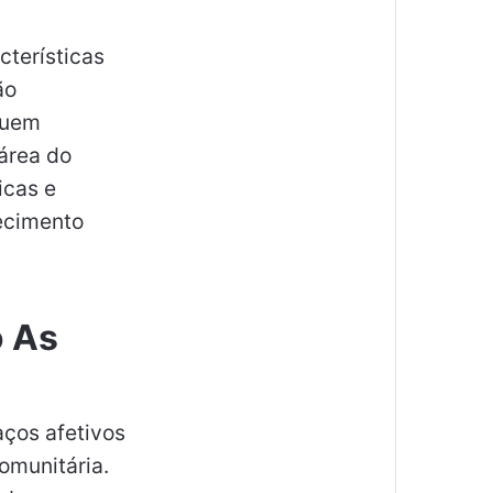
cterísticas
ão
quem
área do
icas e
hecimento
o As
aços afetivos
comunitária.