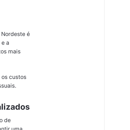
 Nordeste é
 e a
zos mais
 os custos
suais.
alizados
ão de
antir uma