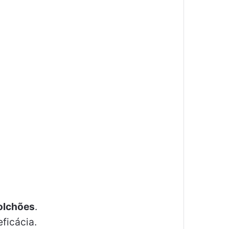
olchões
.
ficácia.