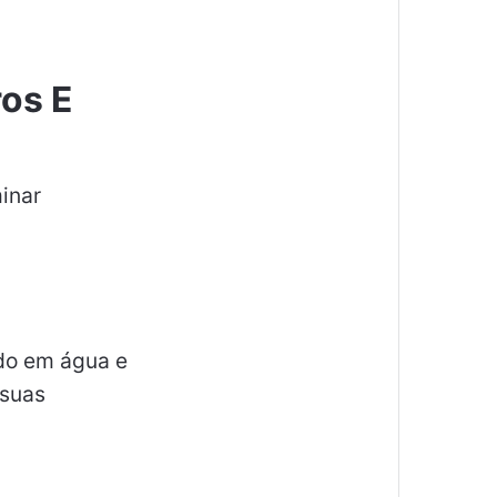
ros E
inar
ído em água e
 suas