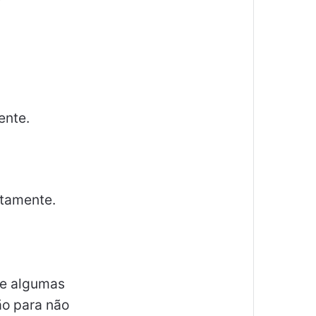
ente.
etamente.
 e algumas
ão para não