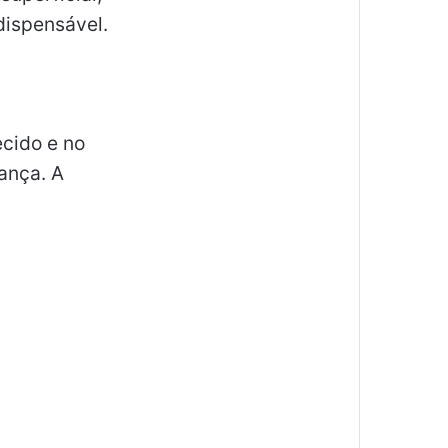
dispensável.
ecido e no
ança. A