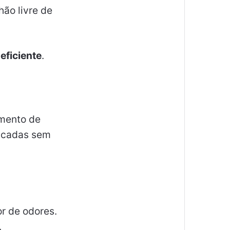
ão livre de
eficiente
.
mento de
licadas sem
r de odores.
.